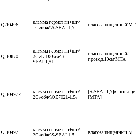
клемма гермет гн+шт\\
Q-10496
влагозащищенный\M
1C\\обж\\S-SEAL1,5
клемма гермет гн+шт\\
влагозащищенный/
Q-10870
2C\\L-100мм\\S-
провод.10см\MTA
SEAL1,5L
клемма гермет гн+шт\\
[S-SEAL1,5]влагозащ
Q-10497Z
2C\\обж\\QZ7021-1,5\
[MTA]
клемма гермет гн+шт\\
Q-10497
влагозащищенный\M
2C\\обж\\S-SEAL1,5