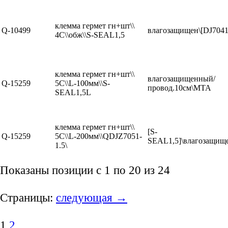
клемма гермет гн+шт\\
Q-10499
влагозащищен\[DJ704
4C\\обж\\S-SEAL1,5
клемма гермет гн+шт\\
влагозащищенный/
Q-15259
5C\\L-100мм\\S-
провод.10см\MTA
SEAL1,5L
клемма гермет гн+шт\\
[S-
Q-15259
5C\\L-200мм\\QDJZ7051-
SEAL1,5]\влагозащищ
1.5\
Показаны позиции с 1 по 20 из 24
Страницы:
следующая →
1
2