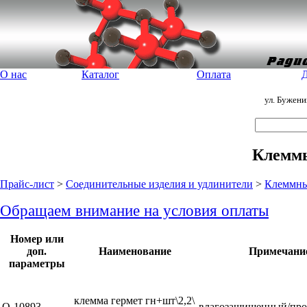
О нас
Каталог
Оплата
Д
ул. Бужен
Клемм
Прайс-лист
>
Соединительные изделия и удлинители
>
Клеммны
Обращаем внимание на условия оплаты
Номер или
доп.
Наименование
Примечани
параметры
клемма гермет гн+шт\2,2\
Q-10893
влагозащищенный/про