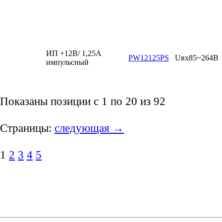
ИП +12В/ 1,25А
PW12125PS
Uвх85~264В
импульсный
Показаны позиции с 1 по 20 из 92
Страницы:
следующая →
1
2
3
4
5