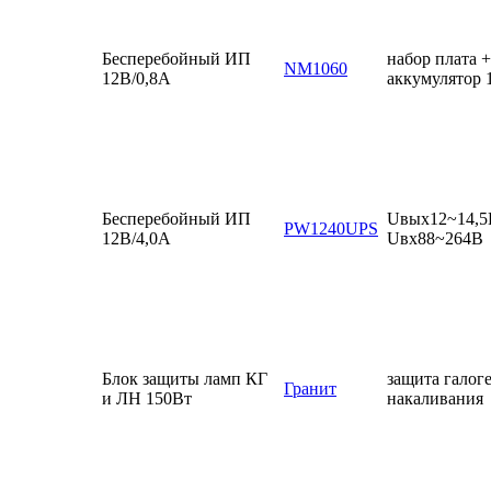
Бесперебойный ИП
набор плата +
NM1060
12В/0,8А
аккумулятор 
Бесперебойный ИП
Uвых12~14,5
PW1240UPS
12В/4,0А
Uвх88~264В
Блок защиты ламп КГ
защита галог
Гранит
и ЛН 150Вт
накаливания