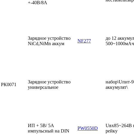
+-40В/8А
Зарядное устройство
до 12 аккуму
NF277
NiCd,NiMn аккум
500~1000мАч
Зарядное устройство
набор\Uпит-9
РК0071
универсальное
аккумулят\
ИП + 5В/ 5А
Uвх85~264В 
PW0550D
импульсный на DIN
рейку