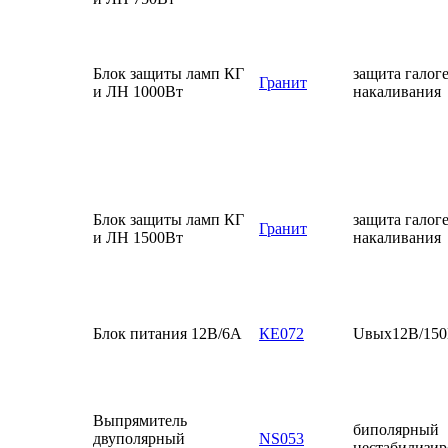
Блок защиты ламп КГ
защита галог
Гранит
и ЛН 1000Вт
накаливания
Блок защиты ламп КГ
защита галог
Гранит
и ЛН 1500Вт
накаливания
Блок питания 12В/6А
КЕ072
Uвых12В/150
Выпрямитель
биполярный
двуполярный
NS053
нестабилизи