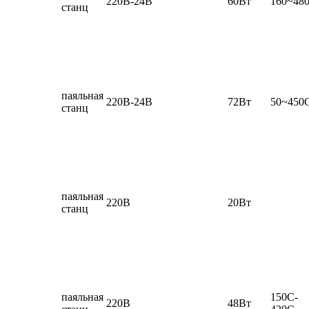
220В-24В
60Вт
160~48
станц
паяльная
220В-24В
72Вт
50~450
станц
паяльная
220В
20Вт
станц
паяльная
150C-
220В
48Вт