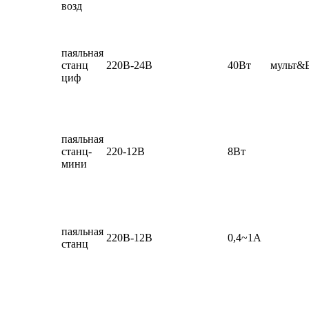
возд
паяльная
станц
220В-24В
40Вт
мульт
циф
паяльная
станц-
220-12В
8Вт
мини
паяльная
220В-12В
0,4~1А
станц