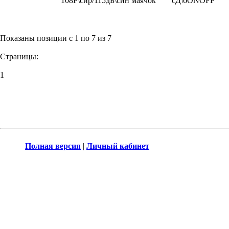
108F\сир/115дБ\син маячок
сД\бONOFF
Показаны позиции с 1 по 7 из 7
Страницы:
1
Полная версия
|
Личный кабинет