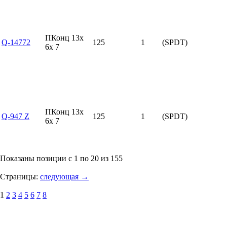
ПКонц 13x
Q-14772
125
1
(SPDT)
6x 7
ПКонц 13x
Q-947 Z
125
1
(SPDT)
6x 7
Показаны позиции с 1 по 20 из 155
Страницы:
следующая →
1
2
3
4
5
6
7
8