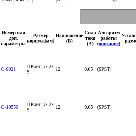
Номер или
Сила
Алгоритм
Размер
Напряжение
Устан
доп.
тока
работы
корпуса(мм)
(В)
разм
параметры
(А)
(
описание
)
ПКонц 5x 2x
Q-9021
12
0,05
(SPST)
5
ПКонц 5x 2x
Q-10559
12
0,05
(SPST)
5