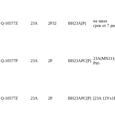
на заказ
Q-10577Z
23A
2P32
BH23A[P]
срок от 7 дн
23A(MN21)\
Q-10577P
23A
2P
BH23APC[P]
Pin\
Q-10577Z
23A
2P
BH23APC[P]
[23A 12Vx1