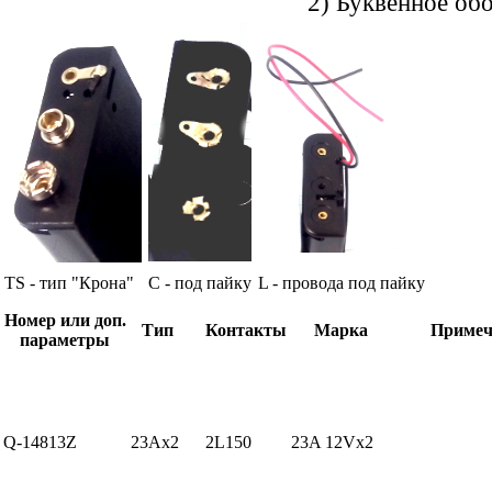
2) Буквенное обо
TS - тип "Крона"
С - под пайку
L - провода под пайку
Номер или доп.
Тип
Контакты
Марка
Примеч
параметры
Q-14813Z
23Ax2
2L150
23A 12Vx2