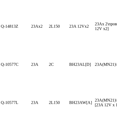
23Ax 2\пров
Q-14813Z
23Ax2
2L150
23A 12Vx2
12V x2]
Q-10577C
23A
2C
BH23AL[D]
23A(MN21)\
23A(MN21)\
Q-10577L
23A
2L150
BH23AW[A]
[23A 12V x 