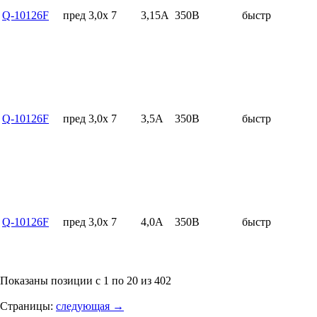
Q-10126F
пред 3,0x 7
3,15А
350В
быстр
Q-10126F
пред 3,0x 7
3,5А
350В
быстр
Q-10126F
пред 3,0x 7
4,0А
350В
быстр
Показаны позиции с 1 по 20 из 402
Страницы:
следующая →