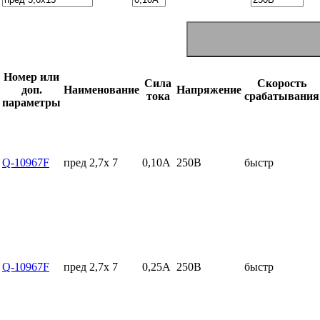
Номер или
Сила
Скорость
доп.
Наименование
Напряжение
тока
срабатывания
параметры
Q-10967F
пред 2,7x 7
0,10А
250В
быстр
Q-10967F
пред 2,7x 7
0,25А
250В
быстр