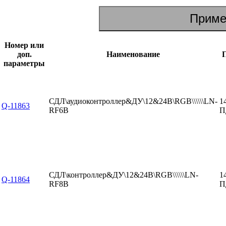
Номер или
доп.
Наименование
параметры
СДЛ\аудиоконтроллер&ДУ\12&24В\RGB\\\\\\LN-
1
Q-11863
RF6B
П
СДЛ\контроллер&ДУ\12&24В\RGB\\\\\\LN-
1
Q-11864
RF8B
П