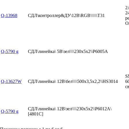
2
2
Q-13968
СДЛ\контроллер&ДУ\12В\RGB\\\\\\T31
р
О
Q-5790 g
СДЛ\линейка\ 5В\зел\\\\230x5x2\\P6005A
S
Q-13627W
СДЛ\линейка\ 12В\бел\\\\500x3,5x2,2\\HS3014
6
с
СДЛ\линейка\ 12В\зел\\\\230x5x2\\P6012A\
Q-5790 g
[4801C]