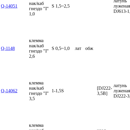
латунь
нак/каб
Q-14051
S 1,5~2,5
луженая
гнездо "I"
DJ613-1
1,0
клемма
нак/каб
Q-1148
S 0,5~1,0
лат
обж
гнездо "I"
2,6
клемма
латунь
нак/каб
[DJ222-
Q-14062
1-1,5S
луженая
гнездо "I"
3,5B]
DJ222-3
3,5
клемма