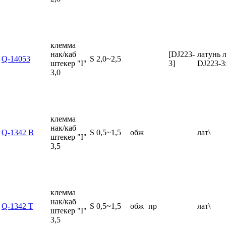
клемма
нак/каб
[DJ223-
латунь 
Q-14053
S 2,0~2,5
штекер "I"
3]
DJ223-3
3,0
клемма
нак/каб
Q-1342 B
S 0,5~1,5
обж
лат\
штекер "I"
3,5
клемма
нак/каб
Q-1342 T
S 0,5~1,5
обж
пр
лат\
штекер "I"
3,5