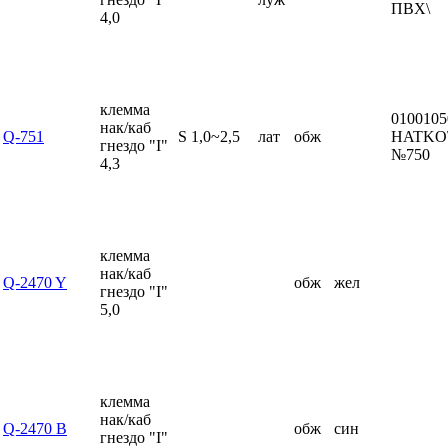
ПВХ\
4,0
клемма
0100105
нак/каб
Q-751
S 1,0~2,5
лат
обж
HATKO\
гнездо "I"
№750
4,3
клемма
нак/каб
Q-2470 Y
обж
жел
гнездо "I"
5,0
клемма
нак/каб
Q-2470 B
обж
син
гнездо "I"