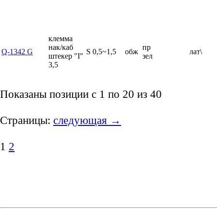
клемма
нак/каб
пр
Q-1342 G
S 0,5~1,5
обж
лат\
штекер "I"
зел
3,5
Показаны позиции с 1 по 20 из 40
Страницы:
следующая →
1
2