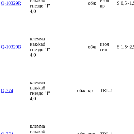
нак/каб
изол
Q-10329R
обж
S 0,5~1,
гнездо "I"
кр
4,0
клемма
нак/каб
изол
Q-10329B
обж
S 1,5~2,
гнездо "I"
син
4,0
клемма
нак/каб
Q-774
обж
кр
TRL-1
гнездо "I"
4,0
клемма
нак/каб