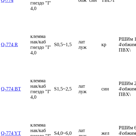
Q-774
обж
син
TBL-1
гнездо "I"
4,0
клемма
РШИм 1
нак/каб
лат
Q-774 R
S0,5~1,5
кр
4\обжим
гнездо "I"
луж
ПВХ\
4,0
клемма
РШИм 2
нак/каб
лат
Q-774 BT
S1,5~2,5
син
4\обжим
гнездо "I"
луж
ПВХ\
4,0
клемма
РШИм 6
нак/каб
лат
Q-774 YT
S4,0~6,0
жел
4\обжим
гнездо "I"
луж