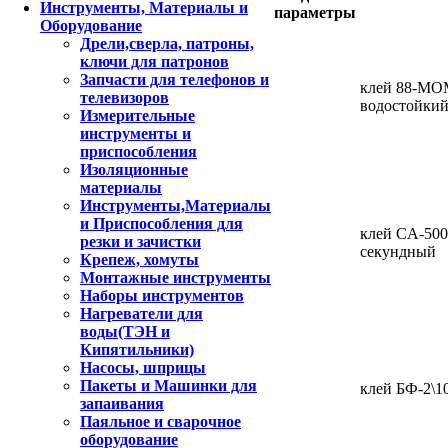
Инструменты, Материалы и
параметры
Оборудование
Дрели,сверла, патроны,
ключи для патронов
Запчасти для телефонов и
клей 88-МО
телевизоров
водостойкий
Измерительные
инструменты и
приспособления
Изоляционные
материалы
Инструменты,Материалы
и Приспособления для
клей CA-500
резки и зачистки
секундный
Крепеж, хомуты
Монтажные инструменты
Наборы инструментов
Нагреватели для
воды(ТЭН и
Кипятильники)
Насосы, шприцы
Пакеты и Машинки для
клей БФ-2\1
запаивания
Паяльное и сварочное
оборудование