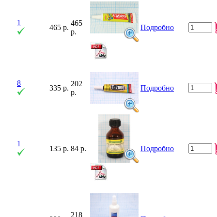
1
465
465 р.
Подробно
р.
8
202
335 р.
Подробно
р.
1
135 р.
84 р.
Подробно
218