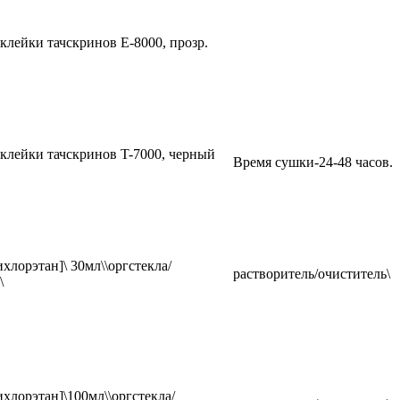
клейки тачскринов E-8000, прозр.
оклейки тачскринов T-7000, черный
Время сушки-24-48 часов.
хлорэтан]\ 30мл\\оргстекла/
растворитель/очиститель\
\
хлорэтан]\100мл\\оргстекла/