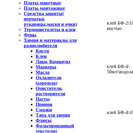
Платы макетные
Платы монтажные
Средства защиты(
перчатки,
клей БФ-2\1
рукавицы,маски и очки)
кистью
Термопистолеты и клеи
Фены
Химия и материалы для
радиолюбителя
Кисти
Клеи
Лаки, Компаунд
клей БФ-4\
Маркеры
50мл\\водо
Масла
Охладители
(аэрозоль)
Очистители,
растворители
Пасты
Припои
Смазки
клей БФ-4\1
Тара для химии
Флюсы
Фольгированный
текстолит