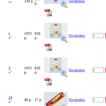
---
330 р.
Подробно
р.
1
1055
818
Подробно
р.
р.
3
1055
818
Подробно
р.
р.
24
40 р.
27 р.
Подробно