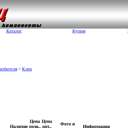
Каталог
Купим
любителя
>
Клеи
Цена
Цена
Фото и
Наличие
розн.,
опт.,
Информация