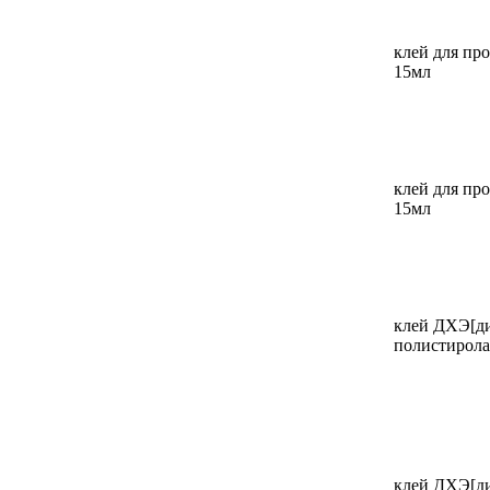
клей для про
15мл
клей для пр
15мл
клей ДХЭ[ди
полистирола
клей ДХЭ[ди