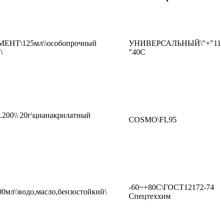
МЕНТ\125мл\\особопрочный
УНИВЕРСАЛЬНЫЙ\"+"11
\
"40C
.200\\ 20г\цианакрилатный
COSMO\FL95
-60~+80C\ГОСТ12172-74
00мл\\водо,масло,бензостойкий\
Спецтеххим