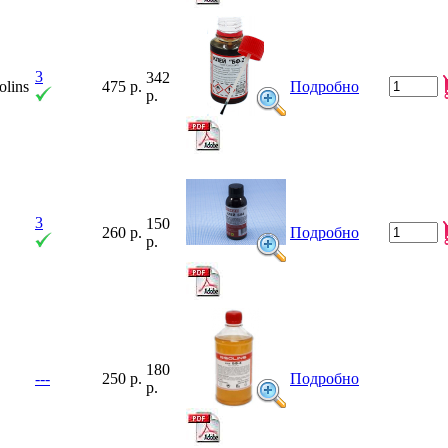
3
342
lins
475 р.
Подробно
р.
3
150
260 р.
Подробно
р.
180
---
250 р.
Подробно
р.