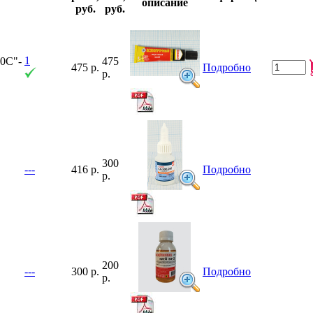
описание
руб.
руб.
1
0C"-
475
475 р.
Подробно
р.
300
---
416 р.
Подробно
р.
200
---
300 р.
Подробно
р.