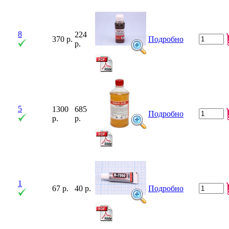
8
224
370 р.
Подробно
р.
5
1300
685
Подробно
р.
р.
1
67 р.
40 р.
Подробно