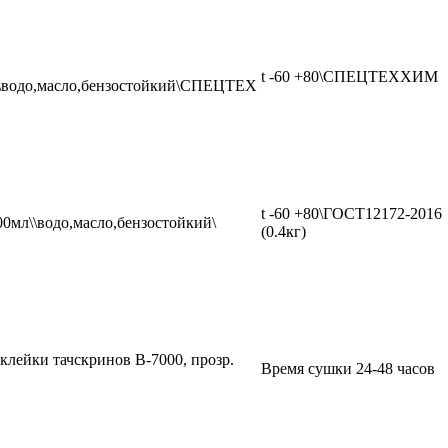
t -60 +80\СПЕЦТЕХХИМ
\\водо,масло,бензостойкий\СПЕЦТЕХ
t -60 +80\ГОСТ12172-2016
00мл\\водо,масло,бензостойкий\
(0.4кг)
клейки тачскринов B-7000, прозр.
Время сушки 24-48 часов