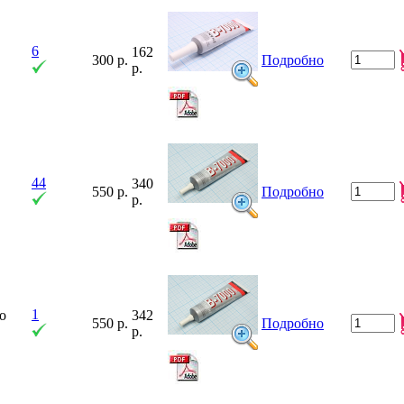
6
162
300 р.
Подробно
р.
44
340
550 р.
Подробно
р.
1
о
342
550 р.
Подробно
р.