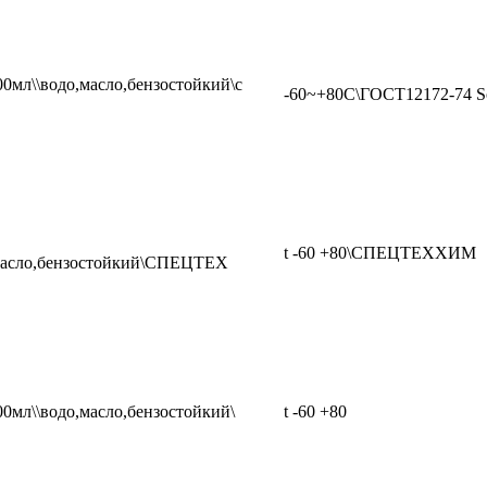
00мл\\водо,масло,бензостойкий\с
-60~+80C\ГОСТ12172-74 So
t -60 +80\СПЕЦТЕХХИМ
,масло,бензостойкий\СПЕЦТЕХ
00мл\\водо,масло,бензостойкий\
t -60 +80