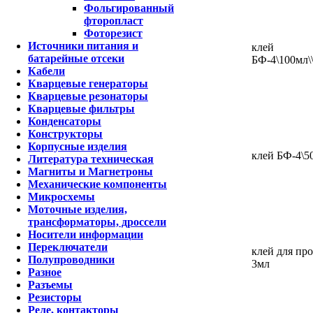
Фольгированный
фторопласт
Фоторезист
Источники питания и
клей
батарейные отсеки
БФ-4\100мл
Кабели
Кварцевые генераторы
Кварцевые резонаторы
Кварцевые фильтры
Конденсаторы
Конструкторы
Корпусные изделия
клей БФ-4\5
Литература техническая
Магниты и Магнетроны
Механические компоненты
Микросхемы
Моточные изделия,
трансформаторы, дроссели
Носители информации
Переключатели
клей для про
Полупроводники
3мл
Разное
Разъемы
Резисторы
Реле, контакторы