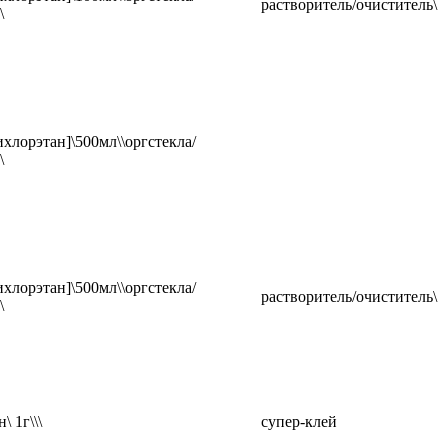
растворитель/очиститель\
\
хлорэтан]\500мл\\оргстекла/
\
хлорэтан]\500мл\\оргстекла/
растворитель/очиститель\
\
\ 1г\\\
супер-клей