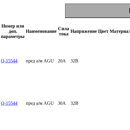
Номер или
Сила
доп.
Наименование
Напряжение
Цвет
Материа
тока
параметры
Q-15544
пред а/м AGU
20А
32В
Q-15544
пред а/м AGU
30А
32В