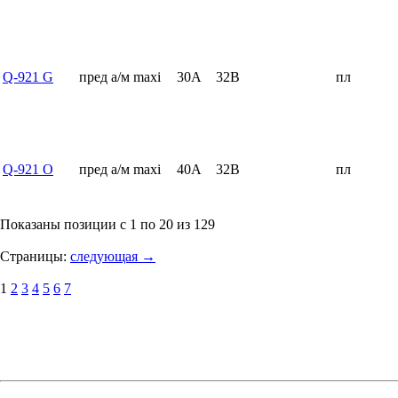
Q-921 G
пред а/м maxi
30А
32В
пл
Q-921 O
пред а/м maxi
40А
32В
пл
Показаны позиции с 1 по 20 из 129
Страницы:
следующая →
1
2
3
4
5
6
7