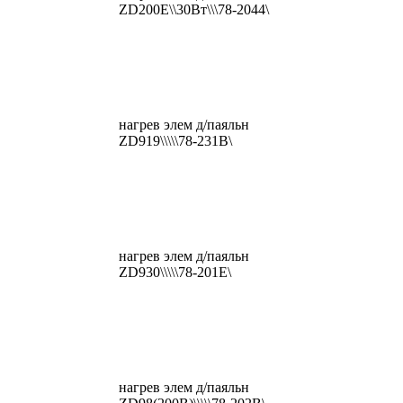
ZD200E\\30Вт\\\78-2044\
нагрев элем д/паяльн
ZD919\\\\\78-231B\
нагрев элем д/паяльн
ZD930\\\\\78-201E\
нагрев элем д/паяльн