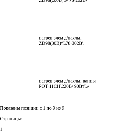
ZD98(200B)\\\\\78-202B\
нагрев элем д/паяльн
ZD98(30B)\\\\78-302B\
нагрев элем д/паяльн ванны
POT-11CH\220В\ 90Вт\\\\
Показаны позиции с 1 по 9 из 9
Страницы:
1