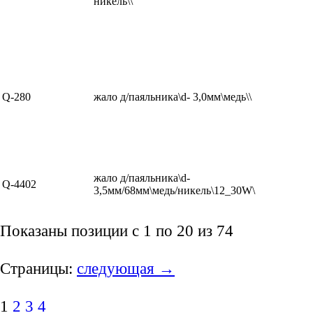
никель\\
Q-280
жало д/паяльника\d- 3,0мм\медь\\
жало д/паяльника\d-
Q-4402
3,5мм/68мм\медь/никель\12_30W\
Показаны позиции с 1 по 20 из 74
Страницы:
следующая →
1
2
3
4