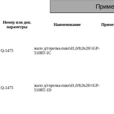
Номер или доп.
Наименование
Приме
параметры
жало д/горелка-паял\d1,0/8,0x26\\\GP-
Q-1475
510RT-1C
жало д/горелка-паял\d1,0/8,0x26\\\GP-
Q-1475
510RT-1D