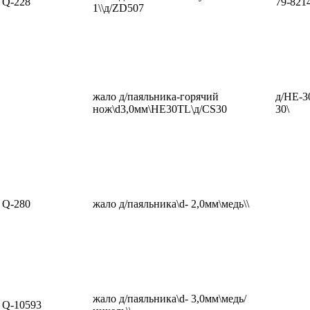
Q-228
79-821
1\\д/ZD507
жало д/паяльника-горячий
д/HE-3
нож\d3,0мм\HE30TL\д/CS30
30\
Q-280
жало д/паяльника\d- 2,0мм\медь\\
жало д/паяльника\d- 3,0мм\медь/
Q-10593