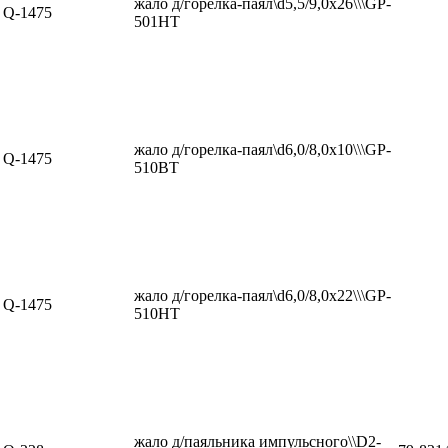
жало д/горелка-паял\d5,5/9,0x26\\\GP-
Q-1475
501HT
жало д/горелка-паял\d6,0/8,0x10\\\GP-
Q-1475
510BT
жало д/горелка-паял\d6,0/8,0x22\\\GP-
Q-1475
510HT
жало д/паяльника импульсного\\D2-