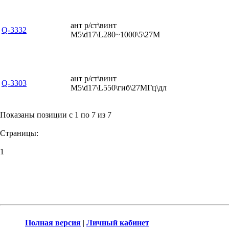
ант р/ст\винт
Q-3332
М5\d17\L280~1000\5\27М
ант р/ст\винт
Q-3303
М5\d17\L550\гиб\27МГц\дл
Показаны позиции с 1 по 7 из 7
Страницы:
1
Полная версия
|
Личный кабинет