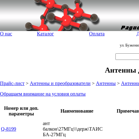
О нас
Каталог
Оплата
Д
ул. Бужен
Антенны 
Прайс-лист
>
Антенны и преобразователи
>
Антенны
>
Антенны
Обращаем внимание на условия оплаты
Номер или доп.
Наименование
Примечан
параметры
ант
Q-8199
балкон\27МГц\\\держ\ТАИС
БА-27МГц