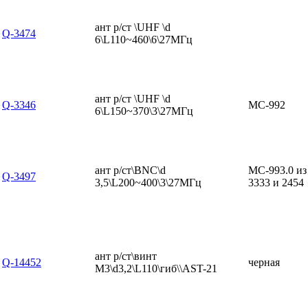
ант р/ст \UHF \d
Q-3474
6\L110~460\6\27МГц
ант р/ст \UHF \d
Q-3346
MC-992
6\L150~370\3\27МГц
ант р/ст\BNC\d
MC-993.0 из
Q-3497
3,5\L200~400\3\27МГц
3333 и 2454
ант р/ст\винт
Q-14452
черная
М3\d3,2\L110\гиб\\AST-21