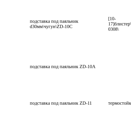
[10-
подставка под паяльник
17]блисте
d30мм\чугун\ZD-10C
0308\
подставка под паяльник ZD-10A
подставка под паяльник ZD-11
термостойк