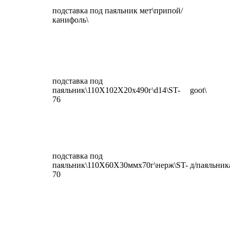
подставка под паяльник мет\припой/
канифоль\
подставка под
паяльник\110X102X20x490г\d14\ST-
goot\
76
подставка под
паяльник\110X60X30ммx70г\нерж\ST-
д/паяльник
70