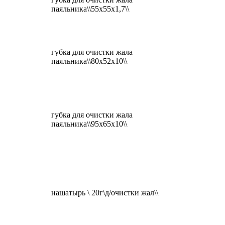
паяльника\\55x55x1,7\\
губка для очистки жала
паяльника\\80x52x10\\
губка для очистки жала
паяльника\\95x65x10\\
нашатырь \ 20г\д/очистки жал\\