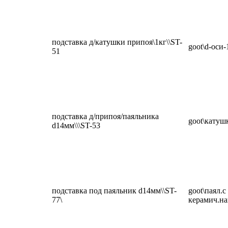
подставка д/катушки припоя\1кг\\ST-
goot\d-оси
51
подставка д/припоя/паяльника
goot\катуш
d14мм\\\ST-53
подставка под паяльник d14мм\\ST-
goot\паял.с
77\
керамич.на