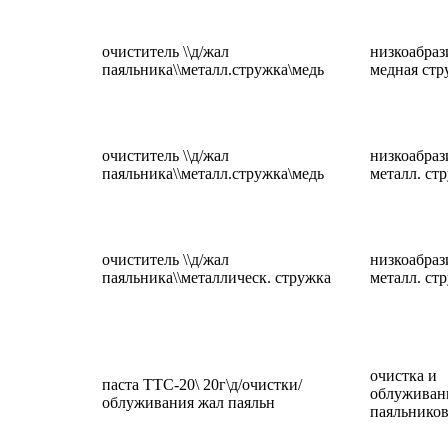
очиститель \\д/жал
низкоабраз
паяльника\\металл.стружка\медь
медная стр
очиститель \\д/жал
низкоабраз
паяльника\\металл.стружка\медь
металл. ст
очиститель \\д/жал
низкоабраз
паяльника\\металлическ. стружка
металл. ст
очистка и
паста ТТС-20\ 20г\д/очистки/
облуживан
облуживания жал паяльн
паяльнико