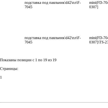
подставка под паяльник\d42\пл\F-
mini(FD-704
7045
0307]
подставка под паяльник\d42\пл\F-
mini(FD-704
7045
0307]\TS-2
Показаны позиции с 1 по 19 из 19
Страницы:
1