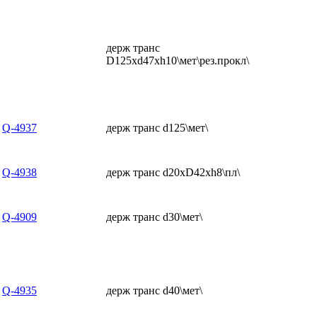
держ транс
D125xd47xh10\мет\рез.прокл\
Q-4937
держ транс d125\мет\
Q-4938
держ транс d20xD42xh8\пл\
Q-4909
держ транс d30\мет\
Q-4935
держ транс d40\мет\