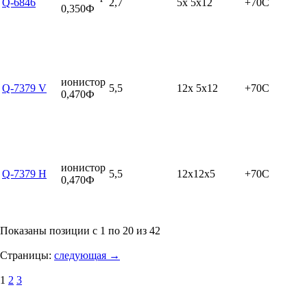
Q-6846
2,7
5x 5x12
+70C
0,350Ф
ионистор
Q-7379 V
5,5
12x 5x12
+70C
0,470Ф
ионистор
Q-7379 H
5,5
12x12x5
+70C
0,470Ф
Показаны позиции с 1 по 20 из 42
Страницы:
следующая →
1
2
3