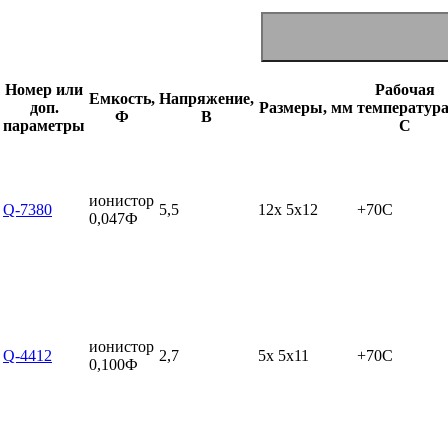
Номер или
Рабочая
Емкость,
Напряжение,
доп.
Размеры, мм
температура
Ф
В
параметры
С
ионистор
Q-7380
5,5
12x 5x12
+70C
0,047Ф
ионистор
Q-4412
2,7
5x 5x11
+70C
0,100Ф