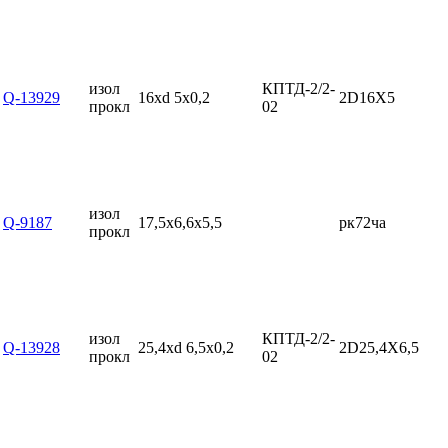
изол
КПТД-2/2-
Q-13929
16xd 5x0,2
2D16X5
прокл
02
изол
Q-9187
17,5x6,6x5,5
рк72ча
прокл
изол
КПТД-2/2-
Q-13928
25,4xd 6,5x0,2
2D25,4X6,5
прокл
02