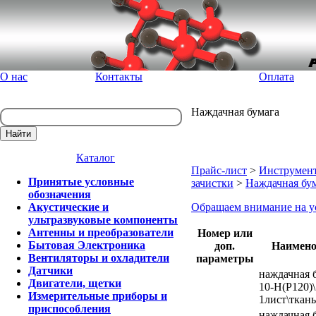
О нас
Контакты
Оплата
Наждачная бумага
Каталог
Прайс-лист
>
Инструмент
Принятые условные
зачистки
>
Наждачная бу
обозначения
Акустические и
Обращаем внимание на у
ультразвуковые компоненты
Антенны и преобразователи
Номер или
Бытовая Электроника
доп.
Наимено
Вентиляторы и охладители
параметры
Датчики
наждачная 
Двигатели, щетки
10-H(P120)
Измерительные приборы и
1лист\ткань
приспособления
наждачная 