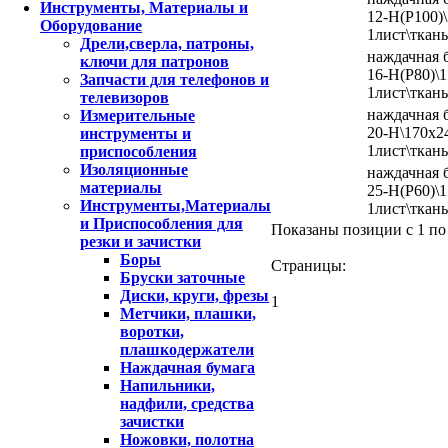
Инструменты, Материалы и
12-H(P100)
Оборудование
1лист\ткань
Дрели,сверла, патроны,
наждачная 
ключи для патронов
16-H(P80)\1
Запчасти для телефонов и
1лист\ткань
телевизоров
наждачная 
Измерительные
20-H\170x2
инструменты и
1лист\ткань
приспособления
Изоляционные
наждачная 
материалы
25-H(P60)\1
Инструменты,Материалы
1лист\ткань
и Приспособления для
Показаны позиции с 1 по 
резки и зачистки
Боры
Страницы:
Бруски заточные
Диски, круги, фрезы
1
Метчики, плашки,
воротки,
плашкодержатели
Наждачная бумага
Напильники,
надфили, средства
зачистки
Ножовки, полотна