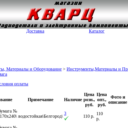
Доставка
Каталог
ы, Материалы и Оборудование
>
Инструменты,Материалы и При
мага
словия оплаты
Цена
Цена
Фото и
вание
Примечание
Наличие
розн.,
опт.,
описание
руб.
руб.
бумага №
3
110
\170x240\
водостойкая\Белгород\
110 р.
р.
бумага №