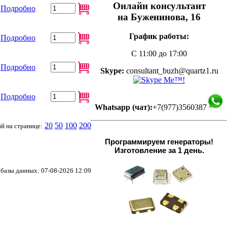
Онлайн консультант
Подробно
на Буженинова, 16
График работы:
Подробно
С 11:00 до 17:00
Подробно
Skype:
consultant_buzh@quartz1.ru
Подробно
Whatsapp (чат):
+7(977)3560387
20
50
100
200
й на странице:
Программируем генераторы!
Изготовление за 1 день.
базы данных: 07-08-2026 12:09