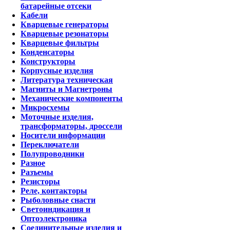
батарейные отсеки
Кабели
Кварцевые генераторы
Кварцевые резонаторы
Кварцевые фильтры
Конденсаторы
Конструкторы
Корпусные изделия
Литература техническая
Магниты и Магнетроны
Механические компоненты
Микросхемы
Моточные изделия,
трансформаторы, дроссели
Носители информации
Переключатели
Полупроводники
Разное
Разъемы
Резисторы
Реле, контакторы
Рыболовные снасти
Светоиндикация и
Оптоэлектроника
Соединительные изделия и