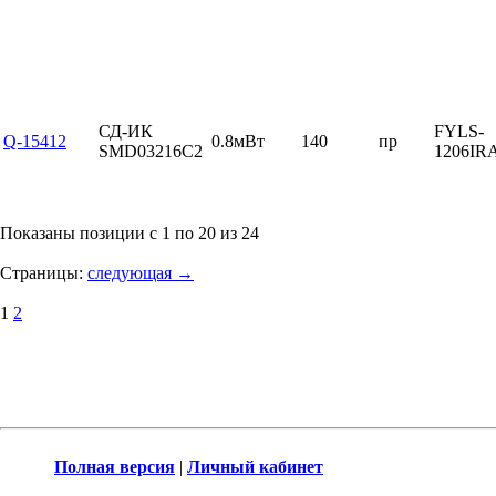
СД-ИК
FYLS-
Q-15412
0.8мВт
140
пр
SMD03216C2
1206I
Показаны позиции с 1 по 20 из 24
Страницы:
следующая →
1
2
Полная версия
|
Личный кабинет