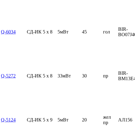
BIR-
Q-6034
СД-ИК 5 x 8
5мВт
45
гол
BO07J4
BIR-
Q-5272
СД-ИК 5 x 8
33мВт
30
пр
BM13E
жел
Q-5124
СД-ИК 5 x 9
5мВт
20
АЛ156
пр