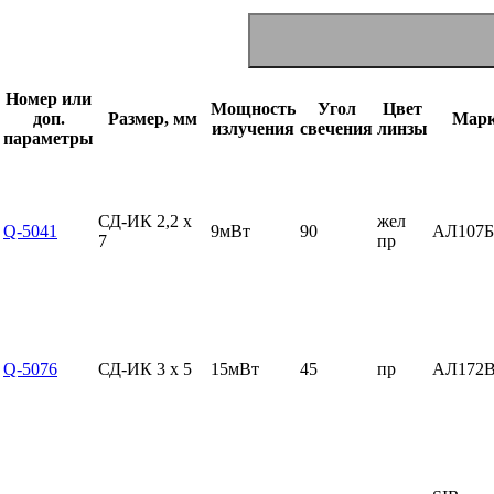
Номер или
Мощность
Угол
Цвет
доп.
Размер, мм
Мар
излучения
свечения
линзы
параметры
СД-ИК 2,2 x
жел
Q-5041
9мВт
90
АЛ107
7
пр
Q-5076
СД-ИК 3 x 5
15мВт
45
пр
АЛ172