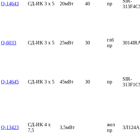
SIR-
Q-14643
СД-ИК 3 x 5
20мВт
40
пр
313F4C
глб
Q-6033
СД-ИК 3 x 5
25мВт
30
3014I
пр
SIR-
Q-14645
СД-ИК 3 x 5
45мВт
30
пр
313F1C
СД-ИК 4 x
жел
Q-13423
3,5мВт
3Л124
7,5
пр