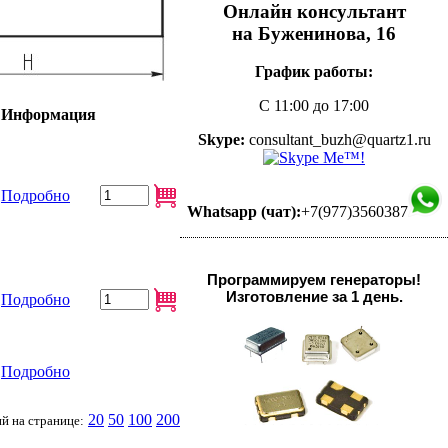
Онлайн консультант
на Буженинова, 16
График работы:
С 11:00 до 17:00
Информация
Skype:
consultant_buzh@quartz1.ru
Подробно
Whatsapp (чат):
+7(977)3560387
Программируем генераторы!
Изготовление за 1 день.
Подробно
Подробно
20
50
100
200
й на странице: