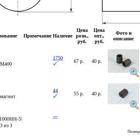
Цена
Цена
Фото и
нование
Примечание
Наличие
розн.,
опт.,
описание
руб.
руб.
1750
67 р.
40 р.
\\М400
44
55 р.
40 р.
\магнит
---
1000НН-5\
3 из 3
Позици