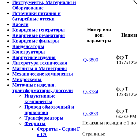
Инструменты, Материалы и
Оборудование
Источники питания и
батарейные отсеки
Кабели
Номер или
Кварцевые генераторы
доп.
Наиме
Кварцевые резонаторы
параметры
Кварцевые фильтры
Конденсаторы
Конструкторы
фер Т
Корпусные изделия
Q-3800
10x7x12\
Литература техническая
Магниты и Магнетроны
Механические компоненты
Микросхемы
Моточные изделия,
фер Т
трансформаторы, дроссели
Q-3784
12x3x12\\
Индуктивные
компоненты
Провод обмоточный и
фер Т
проволока
Q-3839
6x2x30\М
Трансформаторы
Показаны позиции с 1 по 
Ферриты
Ферриты - Серии Г
Страницы:
и ГА