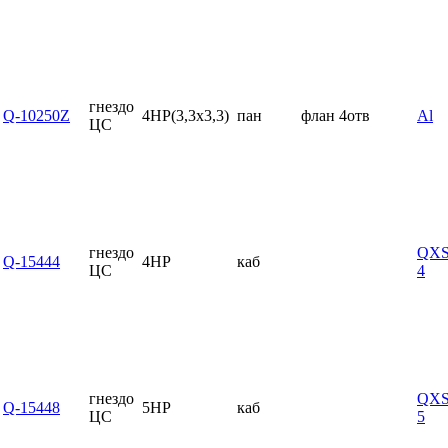
гнездо
Q-10250Z
4HP(3,3x3,3)
пан
флан 4отв
Al
ЦС
гнездо
QXS
Q-15444
4HP
каб
ЦС
4
гнездо
QXS
Q-15448
5HP
каб
ЦС
5