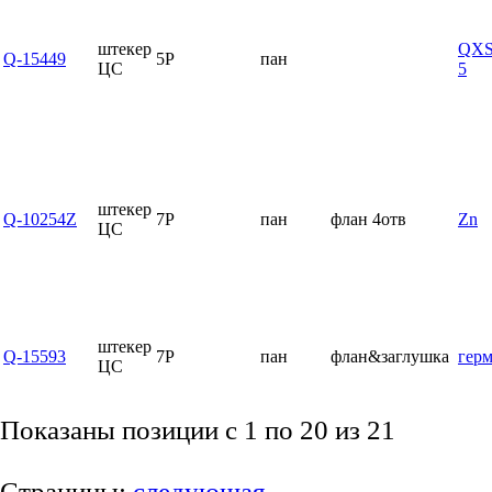
штекер
QXS
Q-15449
5P
пан
ЦС
5
штекер
Q-10254Z
7P
пан
флан 4отв
Zn
ЦС
штекер
Q-15593
7P
пан
флан&заглушка
гер
ЦС
Показаны позиции с 1 по 20 из 21
Страницы:
следующая →