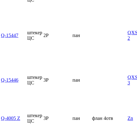
штекер
QXS
Q-15447
2P
пан
ЦС
2
штекер
QXS
Q-15446
3P
пан
ЦС
3
штекер
Q-4005 Z
3P
пан
флан 4отв
Zn
ЦС