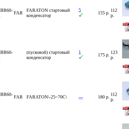
5
BB60-
FARATON стартовый
112
FAR
155 р.
K
конденсатор
р.
1
BB60-
(пусковой) стартовый
123
175 р.
K
конденсатор
р.
BB60-
112
FAR
FARATON\-25~70C\
---
180 р.
G
р.