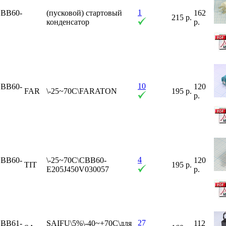
1
BB60-
(пусковой) стартовый
162
215 р.
E
конденсатор
р.
10
BB60-
120
FAR
\-25~70C\FARATON
195 р.
E
р.
4
BB60-
\-25~70C\CBB60-
120
TIT
195 р.
E
E205J450V030057
р.
27
BB61-
SAIFU\5%\-40~+70C\для
112