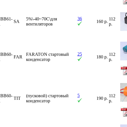
36
BB61-
5%\-40~70C\для
112
SA
160 р.
A
вентиляторов
р.
25
BB60-
FARATON стартовый
112
FAR
180 р.
K
конденсатор
р.
5
BB60-
(пусковой) стартовый
112
TIT
190 р.
K
конденсатор
р.