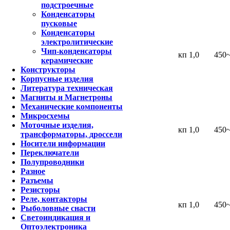
подстроечные
Конденсаторы
пусковые
Конденсаторы
электролитические
Чип-конденсаторы
кп 1,0
450
керамические
Конструкторы
Корпусные изделия
Литература техническая
Магниты и Магнетроны
Механические компоненты
Микросхемы
Моточные изделия,
кп 1,0
450
трансформаторы, дроссели
Носители информации
Переключатели
Полупроводники
Разное
Разъемы
Резисторы
Реле, контакторы
кп 1,0
450
Рыболовные снасти
Светоиндикация и
Оптоэлектроника