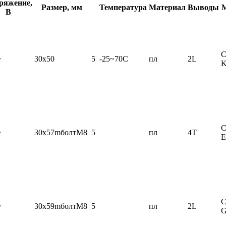
ряжение,
Размер, мм
Температура
Материал
Выводы
В
C
~
30x50
5
-25~70C
пл
2L
C
~
30x57mболтМ8
5
пл
4T
C
~
30x59mболтМ8
5
пл
2L