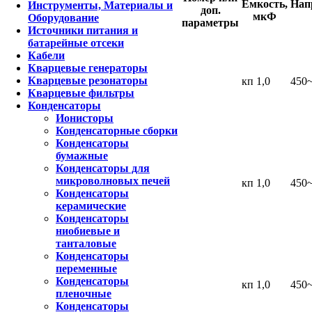
Емкость,
Нап
Инструменты, Материалы и
доп.
мкФ
Оборудование
параметры
Источники питания и
батарейные отсеки
Кабели
Кварцевые генераторы
Кварцевые резонаторы
кп 1,0
450
Кварцевые фильтры
Конденсаторы
Ионисторы
Конденсаторные сборки
Конденсаторы
бумажные
Конденсаторы для
микроволновых печей
кп 1,0
450
Конденсаторы
керамические
Конденсаторы
ниобиевые и
танталовые
Конденсаторы
переменные
Конденсаторы
кп 1,0
450
пленочные
Конденсаторы