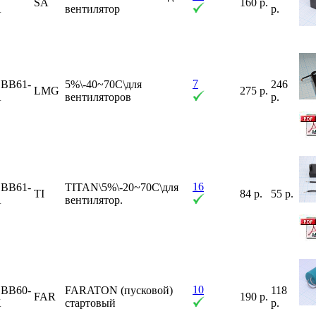
SA
160 р.
A
вентилятор
р.
7
BB61-
5%\-40~70C\для
246
LMG
275 р.
A
вентиляторов
р.
16
BB61-
TITAN\5%\-20~70C\для
TI
84 р.
55 р.
A
вентилятор.
10
BB60-
FARATON (пусковой)
118
FAR
190 р.
K
стартовый
р.