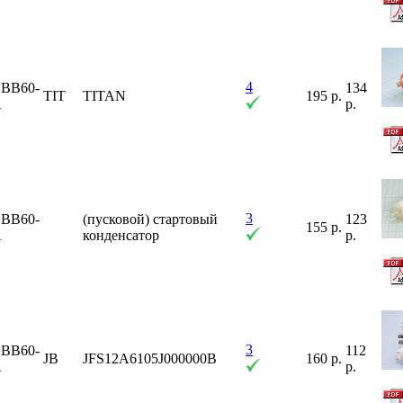
4
BB60-
134
TIT
TITAN
195 р.
A
р.
3
BB60-
(пусковой) стартовый
123
155 р.
A
конденсатор
р.
3
BB60-
112
JB
JFS12A6105J000000B
160 р.
A
р.