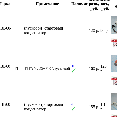
Марка
Примечание
Наличие
розн.,
опт.,
руб.
руб.
BB60-
(пусковой) стартовый
---
120 р.
90 р.
K
конденсатор
10
BB60-
123
TIT
TITAN\-25+70C\пусковой
160 р.
E
р.
4
BB60-
(пусковой) стартовый
118
155 р.
G
конденсатор
р.