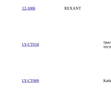
12-1006
REXANT
трас
LY-CT018
тест
LY-CT009
Кабе