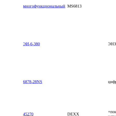
многофункциональный
MS6813
ЭИ-6-380
ЭН
6878-28NS
циф
+по
45270
DEXX