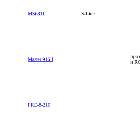
MS6811
S-Line
про
Master 916-I
и R
PRE-8-210