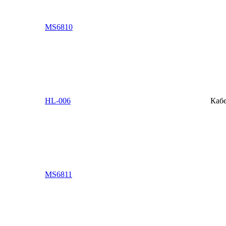
MS6810
HL-006
Кабе
MS6811