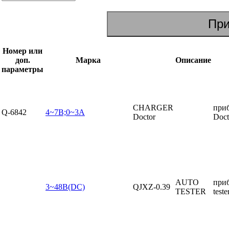
Номер или
доп.
Марка
Описание
параметры
CHARGER
при
Q-6842
4~7В;0~3А
Doctor
Doct
AUTO
приб
3~48В(DC)
QJXZ-0.39
TESTER
teste