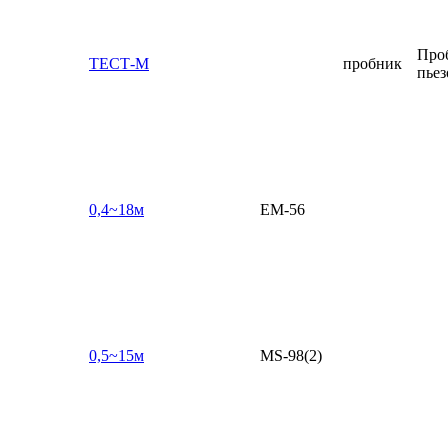
Про
ТЕСТ-М
пробник
пьез
0,4~18м
EM-56
0,5~15м
MS-98(2)