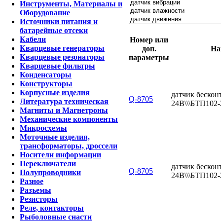
Инструменты, Материалы и
Оборудование
Источники питания и
батарейные отсеки
Кабели
Номер или
Кварцевые генераторы
доп.
На
Кварцевые резонаторы
параметры
Кварцевые фильтры
Конденсаторы
Конструкторы
Корпусные изделия
датчик бескон
Q-8705
Литература техническая
24В\\\БТП102
Магниты и Магнетроны
Механические компоненты
Микросхемы
Моточные изделия,
трансформаторы, дроссели
Носители информации
Переключатели
датчик бескон
Q-8705
Полупроводники
24В\\\БТП102
Разное
Разъемы
Резисторы
Реле, контакторы
Рыболовные снасти