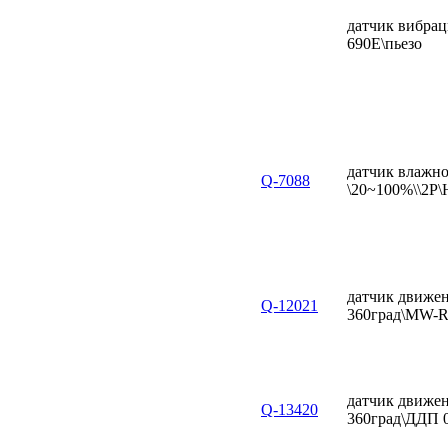
датчик вибра
690E\пьезо
датчик влажн
Q-7088
\20~100%\\2P\
датчик движен
Q-12021
360град\MW-
датчик движен
Q-13420
360град\ДДП 0