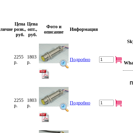
Цена
Цена
Фото и
личие
розн.,
опт.,
Информация
описание
руб.
руб.
Sk
2255
1803
Подробно
р.
р.
What
П
2255
1803
Подробно
р.
р.