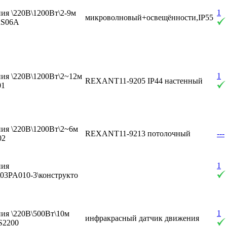
1
ия \220В\1200Вт\2-9м
микроволновый+освещённости,IP55
RS06A
1
ия \220В\1200Вт\2~12м
REXANT11-9205 IP44 настенный
01
ия \220В\1200Вт\2~6м
REXANT11-9213 потолочный
---
02
1
ния
\03PA010-3\конструкто
1
ия \220В\500Вт\10м
инфракрасный датчик движения
S2200