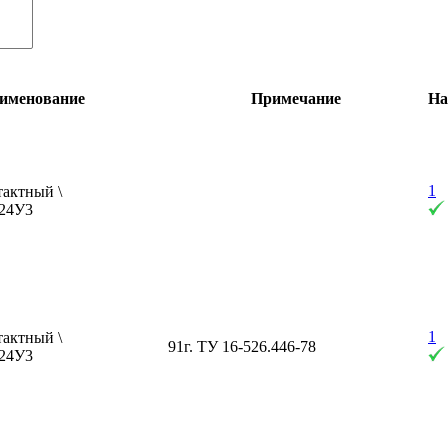
именование
Примечание
На
1
тактный \
-24У3
1
тактный \
91г. ТУ 16-526.446-78
-24У3