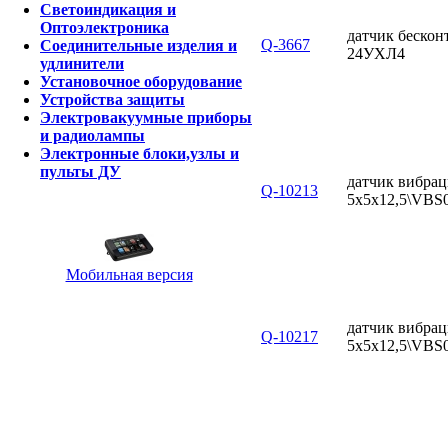
Светоиндикация и
Оптоэлектроника
датчик бескон
Q-3667
Соединительные изделия и
24УХЛ4
удлинители
Установочное оборудование
Устройства защиты
Электровакуумные приборы
и радиолампы
Электронные блоки,узлы и
пульты ДУ
датчик вибрац
Q-10213
5x5x12,5\VBS
Мобильная версия
датчик вибрац
Q-10217
5x5x12,5\VBS