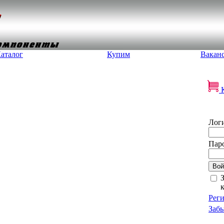
аталог
Купим
Вакан
К
Лог
Паро
Рег
Забы