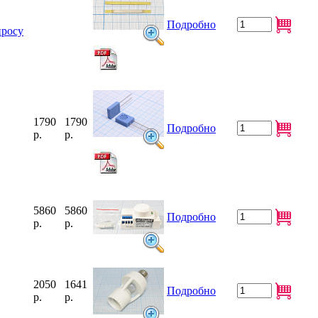
Подробно
просу
1790
1790
Подробно
р.
р.
5860
5860
Подробно
р.
р.
2050
1641
Подробно
р.
р.