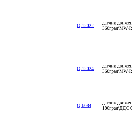
датчик движен
Q-12022
360град\MW-
датчик движен
Q-12024
360град\MW-
датчик движен
Q-6684
180град\ДДС 0