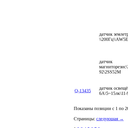
датчик землет
\\200Гц\\AW5
датчик
магниторезис
92\2SS52M
датчик освещё
Q-13435
6А\5~15лк\11-
Показаны позиции с 1 по 2
Страницы:
следующая →