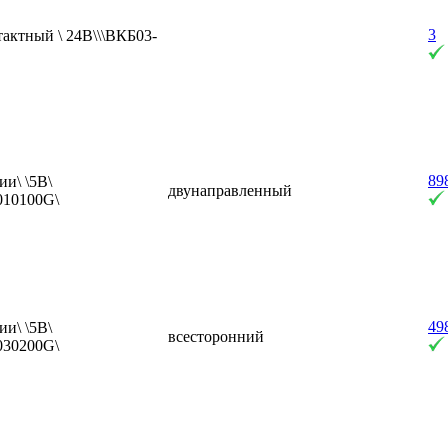
3
тактный \ 24В\\\ВКБ03-
89
ии\ \5В\
двунаправленный
010100G\
49
ии\ \5В\
всесторонний
030200G\