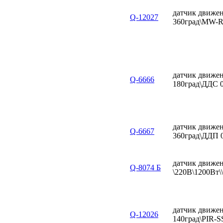
датчик движен
Q-12027
360град\MW-
датчик движен
Q-6666
180град\ДДС 
датчик движен
Q-6667
360град\ДДП 
датчик движе
Q-8074 Б
\220В\1200Вт\
датчик движен
Q-12026
140град\PIR-S