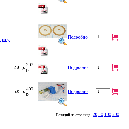
Подробно
просу
207
250 р.
Подробно
р.
409
525 р.
Подробно
р.
20
50
100
200
Позиций на странице: