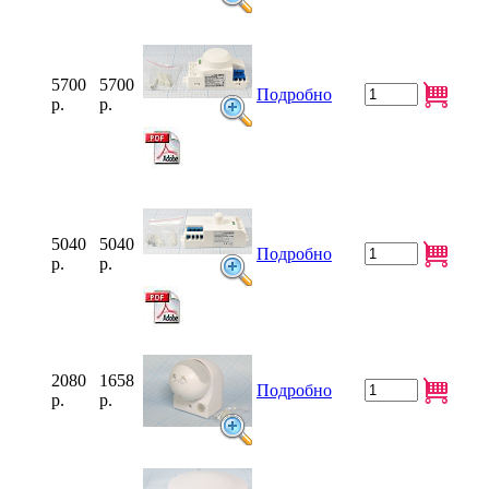
5700
5700
Подробно
р.
р.
5040
5040
Подробно
р.
р.
2080
1658
Подробно
р.
р.