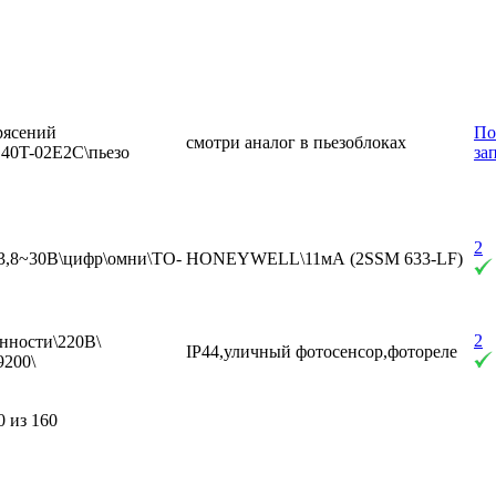
рясений
По
смотри аналог в пьезоблоках
E40T-02E2C\пьезо
за
2
\3,8~30В\цифр\омни\TO-
HONEYWELL\11мА (2SSM 633-LF)
2
нности\220В\
IP44,уличный фотосенсор,фотореле
9200\
0 из 160