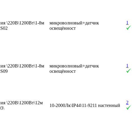
1
ия \220В\1200Вт\1-8м
микроволновый+датчик
RS02
освещённост
1
ия \220В\1200Вт\1-8м
микроволновый+датчик
RS09
освещённост
2
ия \220В\1200Вт\12м
10-2000Лк\IP44\11-9211 настенный
3\