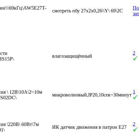
ции\\\69кГц\AW5E27T-
По
смотреть пбу 27x2x0,26\\Y\ 69\2C
за
2
ости
влагозащищённый
HS15P\
1
ия \ 12В\10А\2~10м
микроволновый,IP20,10сек~30минут
RS02DC\
2
ия \220В\ 60Вт\7м
ИК датчик движения в патрон E27
1\